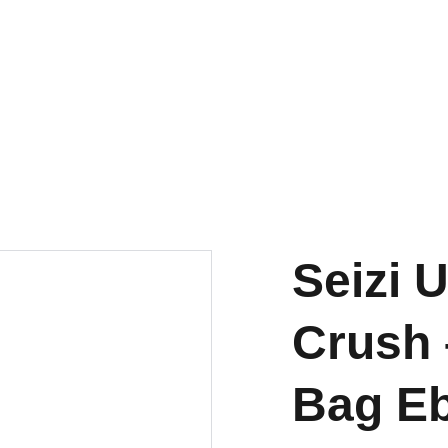
os
Tapetes para órgãos eletrônicos
Capas
Pia
Seizi Experience
Localização
Seizi 
Crush 
Bag E