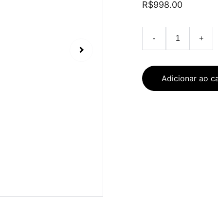
R$998.00
-
+
Adicionar ao c