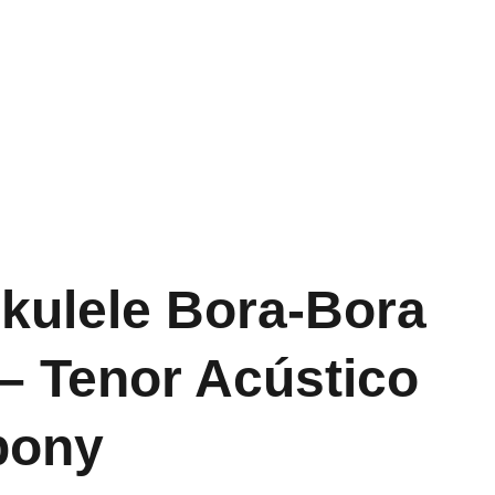
nos
Tubas
Orquestral
Gramofones
Ukulele Bora-Bora
– Tenor Acústico
bony