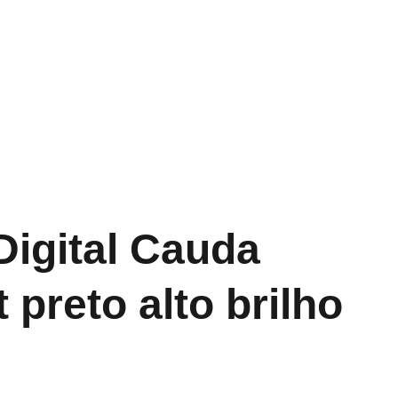
nos
Tubas
Orquestral
Gramofones
Digital Cauda
 preto alto brilho