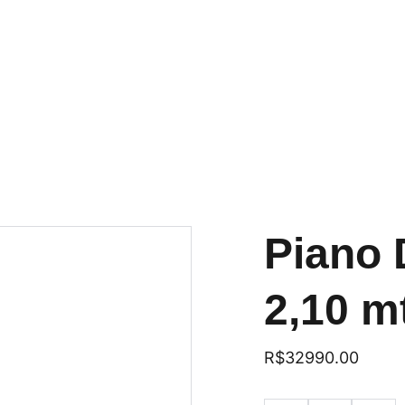
os
Tapetes para órgãos eletrônicos
Capas
Pia
Seizi Experience
Localização
Piano 
2,10 mt
R$32990.00